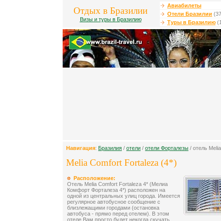
Авиабилеты
Отдых в Бразилии
Отели Бразилии
(37
Визы и туры в Бразилию
Туры в Бразилию
(
Навигация
:
Бразилия
/
отели
/
отели Форталезы
/ отель Melia
Melia Comfort Fortaleza (4*)
Расположение:
Отель Melia Comfort Fortaleza 4* (Мелиа
Комфорт Форталеза 4*) расположен на
одной из центральных улиц города. Имеется
регулярное автобусное сообщение с
близлежащими городами (остановка
автобуса - прямо перед отелем). В этом
отеле Вам просто будет некогда скучать.