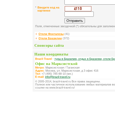
*
Введите код на
картинке
Поля, отмеченные звездочкой (*) обязательны для заполнен
Отели Форталезы
(41)
Отели Бразилии
(372)
Спонсоры сайта
Наши координаты
Brazil-Travel
-
туры в Бразилию, отдых в Бразилии, отели Бр
Офис на Марксистской
Метро
: Марксистская / Таганская
Адрес
: Москва, ул. Марксистская, д 3 офис 416
Тел
: +7 (495) 785-88-10 (мн.)
E-mail
:
info@brazil-travel.ru
© 2005-2014, brazil-travel.ru Все права защищены.
Полное или частичное использование любых материалов во
ссылке на www.brazil-travel.ru!