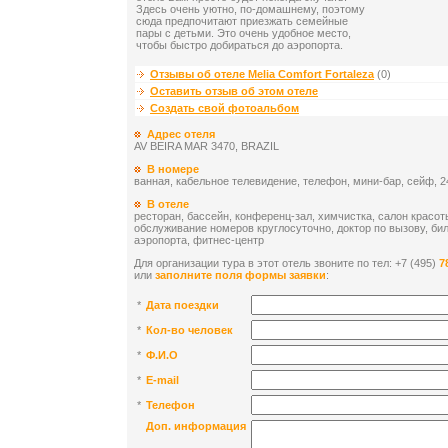
Здесь очень уютно, по-домашнему, поэтому
сюда предпочитают приезжать семейные
пары с детьми. Это очень удобное место,
чтобы быстро добираться до аэропорта.
Отзывы об отеле Melia Comfort Fortaleza
(0)
Оставить отзыв об этом отеле
Создать свой фотоальбом
Адрес отеля
AV BEIRA MAR 3470, BRAZIL
В номере
ванная, кабельное телевидение, телефон, мини-бар, сейф, 2
В отеле
ресторан, бассейн, конференц-зал, химчистка, салон красот
обслуживание номеров круглосуточно, доктор по вызову, бил
аэропорта, фитнес-центр
Для организации тура в этот отель звоните по тел: +7 (495)
7
или
заполните поля формы заявки
:
*
Дата поездки
*
Кол-во человек
*
Ф.И.О
*
E-mail
*
Телефон
Доп. информация