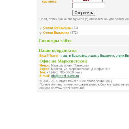
картинке
Поля, отмеченные звездочкой (*) обязательны для заполнен
Отели Форталезы
(41)
Отели Бразилии
(372)
Спонсоры сайта
Наши координаты
Brazil-Travel
-
туры в Бразилию, отдых в Бразилии, отели Бр
Офис на Марксистской
Метро
: Марксистская / Таганская
Адрес
: Москва, ул. Марксистская, д 3 офис 416
Тел
: +7 (495) 785-88-10 (мн.)
E-mail
:
info@brazil-travel.ru
© 2005-2014, brazil-travel.ru Все права защищены.
Полное или частичное использование любых материалов во
ссылке на www.brazil-travel.ru!