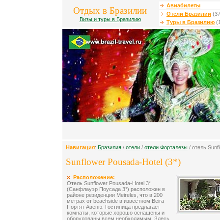
Авиабилеты
Отдых в Бразилии
Отели Бразилии
(37
Визы и туры в Бразилию
Туры в Бразилию
(
Навигация
:
Бразилия
/
отели
/
отели Форталезы
/ отель Sunf
Sunflower Pousada-Hotel (3*)
Расположение:
Отель Sunflower Pousada-Hotel 3*
(Санфлауэр Поусада 3*) расположен в
районе резиденции Meireles, что в 200
метрах от beachside в известном Beira
Портят Авеню. Гостиница предлагает
комнаты, которые хорошо оснащены и
оборудованы всем необходимым. Здесь