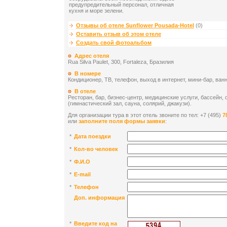
предупредительный персонал, отличная
кухня и море зелени.
Отзывы об отеле Sunflower Pousada-Hotel
(0)
Оставить отзыв об этом отеле
Создать свой фотоальбом
Адрес отеля
Rua Silva Paulet, 300, Fortaleza, Бразилия
В номере
Кондиционер, ТВ, телефон, выход в интернет, мини-бар, ван
В отеле
Ресторан, бар, бизнес-центр, медицинские услуги, бассейн,
(гимнастический зал, сауна, солярий, джакузи).
Для организации тура в этот отель звоните по тел: +7 (495)
7
или
заполните поля формы заявки
:
*
Дата поездки
*
Кол-во человек
*
Ф.И.О
*
E-mail
*
Телефон
Доп. информация
*
Введите код на